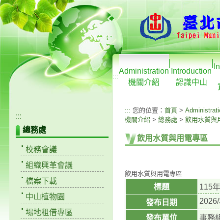
I
Administration
Introduction
:::
機關介紹
認識中山
:::
您的位置：
首頁
>
Administrat
:::
機關介紹
>
總務處
>
飲用水質與
總務處
飲用水質與用電專區
校務會議
組織興革會議
飲用水質與用電專區
檔案下載
標題
115
中山植物園
2026/
發布日期
場地租借專區
發布單位
事務