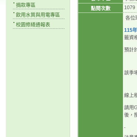
捐款專區
1079
點閱次數
飲用水質與用電專區
各位
校園修繕通報表
115
籤資
預計
該季
線上
請用
G
後，