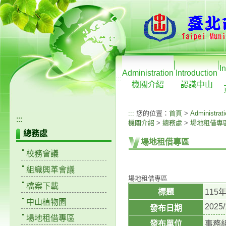
I
Administration
Introduction
:::
機關介紹
認識中山
:::
您的位置：
首頁
>
Administrat
:::
機關介紹
>
總務處
>
場地租借專
總務處
場地租借專區
校務會議
組織興革會議
場地租借專區
檔案下載
標題
115
中山植物園
2025/
發布日期
場地租借專區
發布單位
事務