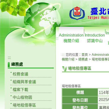
I
Administration
Introduction
:::
機關介紹
認識中山
:::
您的位置：
首頁
>
Administrat
:::
機關介紹
>
總務處
>
場地租借專
總務處
場地租借專區
校務會議
組織興革會議
場地租借專區
檔案下載
標題
114
中山植物園
2025/
發布日期
場地租借專區
發布單位
事務