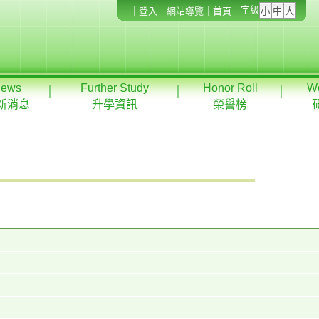
字級
｜
登入
｜
網站導覽
｜
首頁
｜
ews
Further Study
Honor Roll
W
新消息
升學資訊
榮譽榜