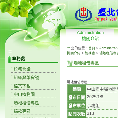
Administration
:::
機關介紹
:::
您的位置：
首頁
>
Administrat
:::
機關介紹
>
總務處
>
場地租借專
總務處
場地租借專區
校務會議
組織興革會議
場地租借專區
檔案下載
標題
中山國中場地開
中山植物園
2025/1/8
發布日期
場地租借專區
發布單位
事務組
捐款專區
313
點閱次數