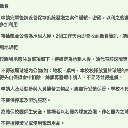
繳費
申請完畢後請妥善保存系統發送之案件編號、密碼，以利之後
多加利用
待抽籤並公告為承租人後，
2
個工作天內即會收到繳費簡訊，請
場地規範
校園場地應注意事項如下，待確定為承租人後，須代表該球隊簽
不得破壞球場內公物
(
如：地板、桌椅、本校校隊放置於球場的
得先自保證金中扣除，餘額再發還申請人，不足時並得追償。
申請人及活動參與人員攜帶之物品，應自行妥慎保管，學校不
不提供停車及盥洗服務。
為確保校園師生安全，進場者以名冊內球友為限，非名冊內之
不得擅接燈光或使用電器用品。