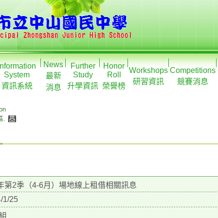
News
Information
Further
Honor
Workshops
Competitions
System
Study
Roll
最新
研習資訊
競賽消息
資訊系統
升學資訊
榮譽榜
消息
ion
區
.
3年第2季（4-6月）場地線上租借相關訊息
/1/25
組