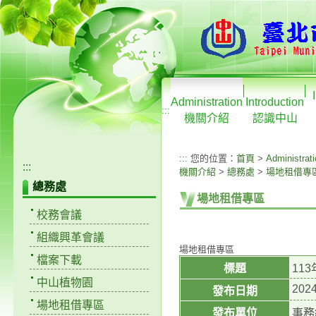
Administration
Introduction
:::
機關介紹
認識中山
:::
您的位置：
首頁
>
Administrat
:::
機關介紹
>
總務處
>
場地租借專
總務處
場地租借專區
校務會議
組織興革會議
場地租借專區
檔案下載
標題
11
中山植物園
2024
發布日期
場地租借專區
發布單位
事務