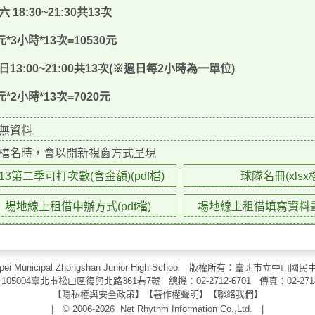
六
18:30~21:30
共
13
次
元
*3
小時
*13
次
=10530
元
日
13:00~21:00
共
13
次
(
※週日每
2
小時為一單位
)
元
*2
小時
*13
次
=7020
元
無資料
檔名時，會以開新視窗方式呈現
113第二季可打次數(含金額)(pdf檔)
球隊名冊(xlsx
場地線上租借申辦方式(pdf檔)
場地線上租借填寫資料畫面
aipei Municipal Zhongshan Junior High School 版權所有：臺北市
105004臺北市松山區復興北路361巷7號 總機：02-2712-6701 傳真：
02-271
【
隱私權與安全政策
】【
著作權聲明
】
【
聯絡我們
】
| © 2006-2026
Net Rhythm Information Co.,Ltd.
|