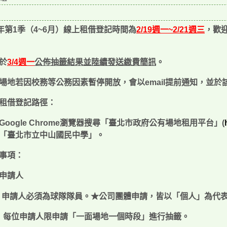
年第
1
季（
4~6
月）
線上租借登記時間為
2/19
週一
~2/21
週三
，歡
於
3/4
週一
公佈抽籤結果並陸續發送繳費簡訊
。
場地若因校務等公務因素暫停開放，會以
email
提前通知，並於
租借登記路徑：
Google Chrome
瀏覽器搜尋「臺北市政府公有場地租用平台」
(
「臺北市立中山國民中學」。
事項：
申請人
申請人必須為球隊隊員。
★公司團體申請，皆以「個人」為代
每位申請人限申請「一面場地一個時段」進行抽籤
。