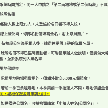
系統時間判定，同一人申請之「第二面場地或第二個時段」不具
球隊名冊
每隊人數上限
15
人，
未登錄於名冊者不得入校
。
線上登記時，球隊名冊請填寫全名，附上隊員照片
。
待抽籤公告為承租人後，請盡速提供正確的隊員名單
。
球隊名冊不得已臨時變動者，可聯繫承辦人做說明，但請勿大
租，並於系統列入黑名單
場地保證金
承租場地除場租費用外，須額外繳交
5,000
元保證金。
若前一季已承租場地，本季與前一季抬頭人不同，場地保證金
同，場地保證金可申請沿用。
如需備註公司名，收據抬頭請寫「申請人姓名
(
公司名
)
」。