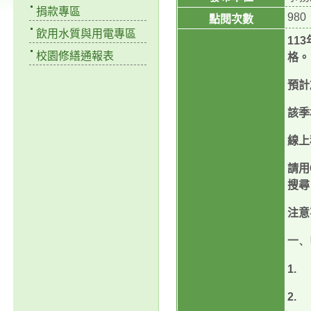
捐款專區
980
點閱次數
飲用水質與用電專區
113
校園修繕通報表
格。
預計
該季
線上
請用
搜尋
注意
一、
1.
2.