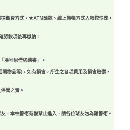
選擇繳費方式。★
ATM
匯款、線上轉帳方式入帳較快速，
確認款項後再繳納
。
「場地租借切結書」。
相關物品等
)
，如有損害，所生之各項費用及損害賠償，
負保管之責。
球友，本校警衛有權禁止進入，請各位球友勿為難警衛。