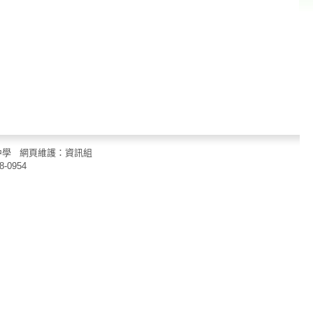
立中山國民中學 網頁維護：資訊組
8-0954