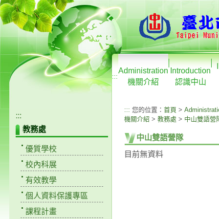
Administration
Introduction
:::
機關介紹
認識中山
:::
您的位置：
首頁
>
Administrat
:::
機關介紹
>
教務處
>
中山雙語營
教務處
中山雙語營隊
優質學校
目前無資料
校內科展
有效教學
個人資料保護專區
課程計畫