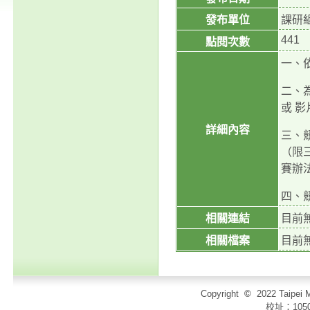
發布單位
課研
441
點閱次數
一、依
二、
或 
詳細內容
三、競
（限
賽辦
四、競
相關連結
目前
相關檔案
目前
Copyright
©
2022 Taip
校址：105