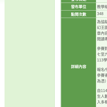
發布單位
教學
348
點閱次數
為協助
幻王
章內
閱讀專
參賽
七至
11
詳細內容
報名∕
參賽
為憑
自11
生人
入多