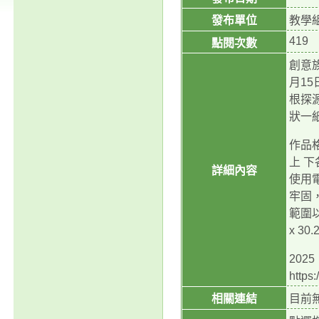
發布單位
教學
419
點閱次數
創意族
月1
根探源
狀一紙
作品格
上 
詳細內容
使用
牢固，
範圍以
x 
20
https
相關連結
目前