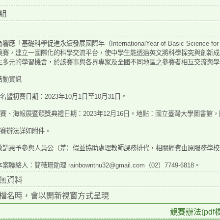
組
應「基礎科學促進永續發展國際年（InternationalYear of Basic Science fo
競賽，建立一
國際化的科學交流平台，使中學生能透過英文將科學探究與創新成
生多元的學習機會，於該賽事與
各界專家及全國不同地區之參賽者相互交流與學
活動資訊
報名暨初賽日期：2023年10月1日至10月31日。
)決賽、海報展暨頒獎典禮日期：2023年12月16日。地點：國立臺灣大學圖書館
)競賽辦法詳如附件。
敬請惠予參與人員公（差）假並協助處理教師課務排代，相關經費由原服務學校
案聯絡人：簡薇珊助理 rainbowntnu32@gmail.com（02）7749-6818。
無資料
檔名時，會以開新視窗方式呈現
競賽辦法(pdf檔