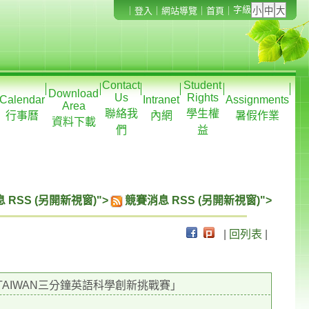
字級
｜
登入
｜
網站導覽
｜
首頁
｜
Contact
Student
Download
Us
Rights
Calendar
Intranet
Assignments
Area
聯絡我
學生權
行事曆
內網
暑假作業
資料下載
們
益
 RSS (另開新視窗)">
競賽消息 RSS (另開新視窗)">
|
回列表
|
TAIWAN三分鐘英語科學創新挑戰賽」