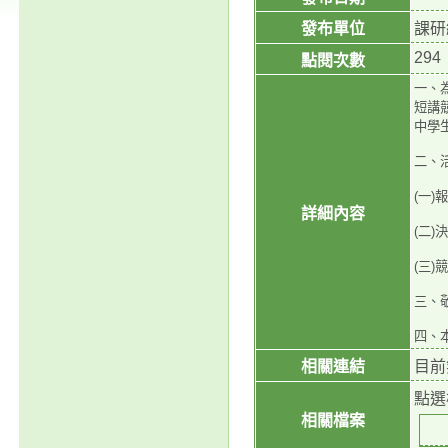
發布單位
課研
294
點閱次數
一、為響
短講
中學
二、
(一)
詳細內容
(二
(三
三、
四、本
相關連結
目前
點選
相關檔案