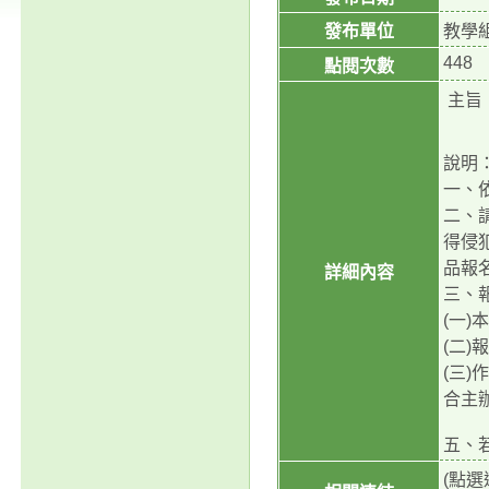
發布單位
教學
448
點閱次數
主旨
說明
一、
二、
得侵
品報
詳細內容
三、
(一
(二
(三
合主
五、若
(點