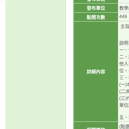
發布單位
教學
449
點閱次數
主旨
說明
一、
二、
他人
位，
詳細內容
三、
(一
(二
(三
單位
五、
(點