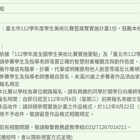
組
：臺北市112學年度學生美術比賽暨展覽實施計畫1份，鼓勵本
：
依據「112學年度全國學生美術比賽實施要點」及「臺北市11
請參賽學生及指導老師落實正確的智慧財產權觀念與創作態度，
著作權或有臨摹、抄襲、代筆或明確挪用他人創意等違反比賽規
參賽學生及指導老師應親自簽名，未滿20歲之參賽者作品須由
報名規定
)本比賽以學校為單位網路報名，請有興趣的同學於開學日向導師
)報名時間：自即日起至112年9月6日（星期三）前將報名表繳
)作品收件：請詳細參閱實施計畫之作品格式，於112年9月22
將不予收件，敬請留意作品格式相關規定。
若有相關問題，敬請聯繫教務處教學組(02)27126701#211。
選連結時，會以開新視窗方式呈現)