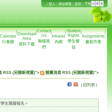
字級
｜
登入
｜
網站導覽
｜
首頁
｜
Contact
Student
Download
Us
Rights
Calendar
Intranet
Assignments
Area
聯絡我
學生權
行事曆
內網
暑假作業
資料下載
們
益
 RSS (另開新視窗)">
競賽消息 RSS (另開新視窗)">
|
回列表
|
校學生踴躍報名。