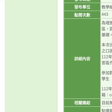
發布單位
教學
443
點閱次數
為增進
區，
基礎
本次
之口說
11
詳細內容
答區
參加
學生
112
箱：co
相關連結
目前
點選