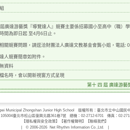
組
4屆廣達游藝獎『導覽達人』競賽主要係招募國小至高中（職）學
時間為即日起 至4月6日止。
相關競賽問題，請逕洽財團法人廣達文教基金會龔小姐，電話: 02- 28
達人競賽簡章如附件。
無資料
檔名時，會以開新視窗方式呈現
第十 四 屆 廣達游藝獎(
aipei Municipal Zhongshan Junior High School 版權所有：臺北市
105004臺北市松山區復興北路361巷7號 總機：02-2712-6701 傳真：
02-271
【
隱私權與安全政策
】【
著作權聲明
】
【
聯絡我們
】
| © 2006-2026
Net Rhythm Information Co.,Ltd.
|