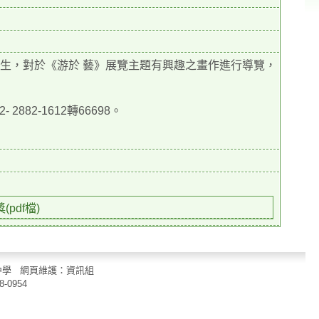
生，對於《游於 藝》展覽主題有興趣之畫作進行導覽，
82-1612轉66698。
pdf檔)
立中山國民中學 網頁維護：資訊組
8-0954