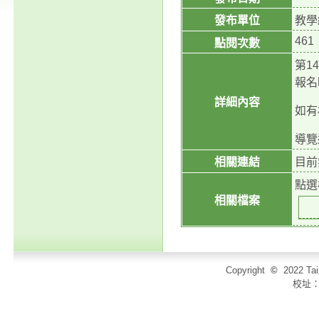
發布單位
教學
461
點閱次數
第1
報名
詳細內容
如有
導覽
相關連結
目前
點選
相關檔案
Copyright
©
2022 T
校址：