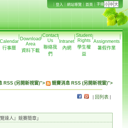
字級
｜
登入
｜
網站導覽
｜
首頁
｜
Contact
Student
Download
Us
Rights
Calendar
Intranet
Assignments
Area
聯絡我
學生權
行事曆
內網
暑假作業
資料下載
們
益
 RSS (另開新視窗)">
競賽消息 RSS (另開新視窗)">
|
回列表
|
導覽達人』競賽簡章」