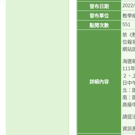
2022/
發布日期
發布單位
教學
551
點閱次數
依《
位報
網站說明
海選
111
２、
詳細內容
日中
北：
南：
高級
請逕洽
資訊