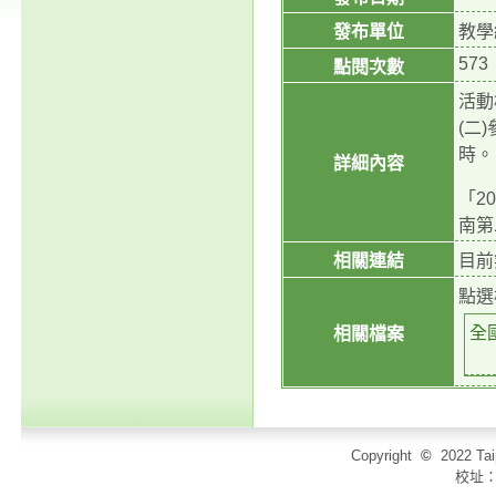
發布單位
教學
573
點閱次數
活動
(二
時。
詳細內容
「2
南第
相關連結
目前
點選
全
相關檔案
Copyright
©
2022 T
校址：