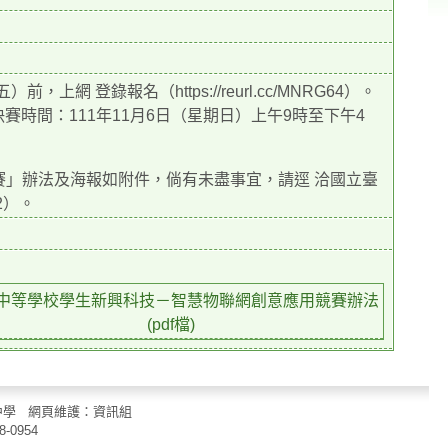
網 登錄報名（https://reurl.cc/MNRG64）。
決賽時間：111年11月6日（星期日）上午9時至下午4
競賽」辦法及海報如附件，倘有未盡事宜，請逕 洽國立臺
2）。
中等學校學生新興科技－智慧物聯網創意應用競賽辦法
(pdf檔)
立中山國民中學 網頁維護：資訊組
8-0954