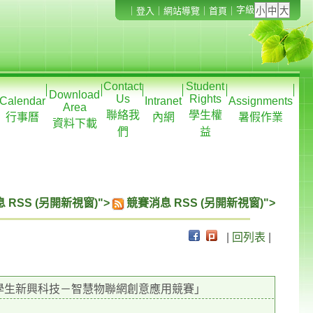
字級
｜
登入
｜
網站導覽
｜
首頁
｜
Contact
Student
Download
Us
Rights
Calendar
Intranet
Assignments
Area
聯絡我
學生權
行事曆
內網
暑假作業
資料下載
們
益
 RSS (另開新視窗)">
競賽消息 RSS (另開新視窗)">
|
回列表
|
校學生新興科技－智慧物聯網創意應用競賽」