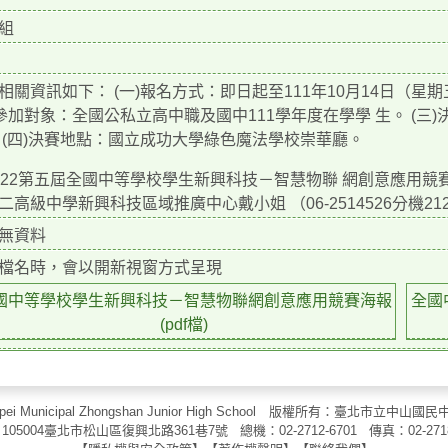
組
相關資訊如下： (一)報名方式：即日起至111年10月14日（星期五）前，上
)參加對象：全國公私立高中職及國中111學年度在學學 生。 (三)
 (四)決賽地點：國立成功大學綠色魔法學校崇華廳。
022第五屆全國中等學校學生新興科技－智慧物聯 網創意應用
二高級中學新興科技區域推廣中心戴小姐 （06-2514526分機21
無資料
檔名時，會以開新視窗方式呈現
國中等學校學生新興科技－智慧物聯網創意應用競賽海報
全國
(pdf檔)
aipei Municipal Zhongshan Junior High School 版權所有：臺北市
105004臺北市松山區復興北路361巷7號 總機：02-2712-6701 傳真：
02-271