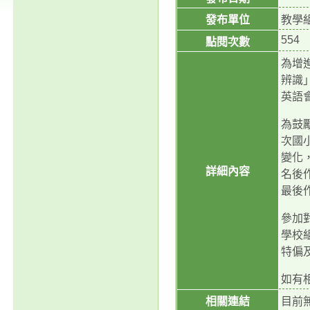
發布單位
教學
554
點閱次數
為增進
辨識
英語
為鼓勵
次國
變化，
詳細內容
名後
最後
參加
學校
特偏
如有相
相關連結
目前