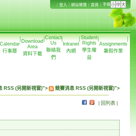
字級
｜
登入
｜
網站導覽
｜
首頁
｜
Contact
Student
Download
Us
Rights
Calendar
Intranet
Assignments
Area
聯絡我
學生權
行事曆
內網
暑假作業
資料下載
們
益
 RSS (另開新視窗)">
競賽消息 RSS (另開新視窗)">
|
回列表
|