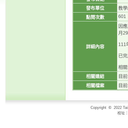
發布單位
教學
601
點閱次數
因應
月2
11
詳細內容
已完
相關
相關連結
目前
相關檔案
目前
Copyright
©
2022 T
校址：