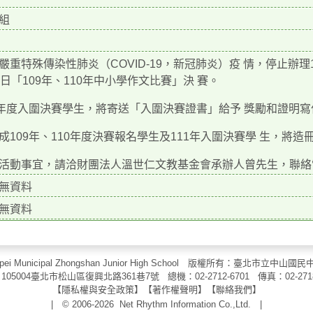
組
嚴重特殊傳染性肺炎（COVID-19，新冠肺炎）疫 情，停止辦理1
9日「109年、110年中小學作文比賽」決 賽。
1年度入圍決賽學生，將寄送「入圍決賽證書」給予 獎勵和證明
成109年、110年度決賽報名學生及111年入圍決賽學 生，將造
活動事宜，請洽財團法人溫世仁文教基金會承辦人曾先生，聯絡電話02-
無資料
無資料
aipei Municipal Zhongshan Junior High School 版權所有：臺北市
105004臺北市松山區復興北路361巷7號 總機：02-2712-6701 傳真：
02-271
【
隱私權與安全政策
】【
著作權聲明
】
【
聯絡我們
】
| © 2006-2026
Net Rhythm Information Co.,Ltd.
|