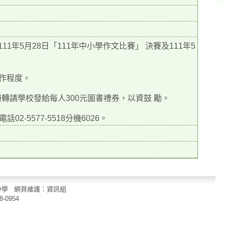
11年5月28日「111年中小學作文比賽」 決賽及111年5
寫作程度。
冊轉請學校發給每人300元圖書禮券，以資鼓 勵。
5577-5518分機6026。
立中山國民中學 網頁維護：資訊組
8-0954