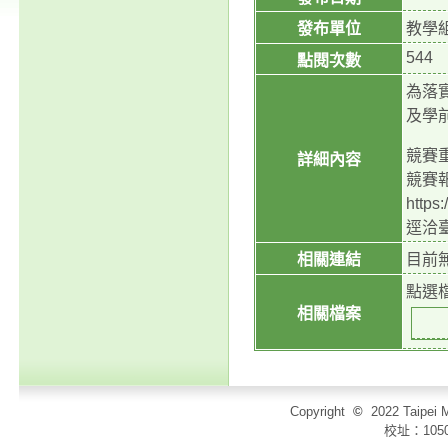
發布單位
教學
544
點閱次數
為落
及學
競賽重
詳細內容
競賽報
htt
逕洽臺
相關連結
目前
點選
相關檔案
Copyright
©
2022 Taip
校址：105