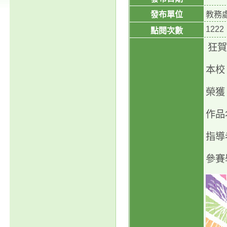
發布單位
教務
1222
點閱次數
狂賀
本校
榮獲
作品
指導
參賽