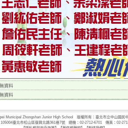
無資料
無資料
aipei Municipal Zhongshan Junior High School 版權所有：臺北市
105004臺北市松山區復興北路361巷7號 總機：02-2712-6701 傳真：
02-271
【
隱私權與安全政策
】【
著作權聲明
】
【
聯絡我們
】