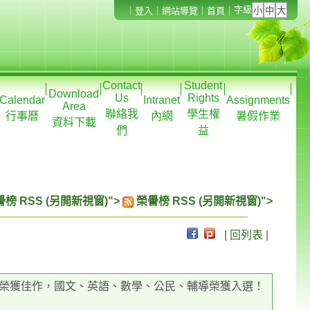
字級
｜
登入
｜
網站導覽
｜
首頁
｜
Contact
Student
Download
Us
Rights
Calendar
Intranet
Assignments
Area
聯絡我
學生權
行事曆
內網
暑假作業
資料下載
們
益
榜 RSS (另開新視窗)">
榮譽榜 RSS (另開新視窗)">
|
回列表
|
榮獲佳作，國文、英語、數學、公民、輔導榮獲入選！