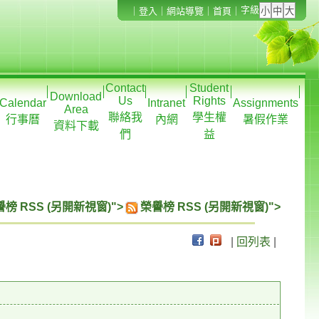
字級
｜
登入
｜
網站導覽
｜
首頁
｜
Contact
Student
Download
Us
Rights
Calendar
Intranet
Assignments
Area
聯絡我
學生權
行事曆
內網
暑假作業
資料下載
們
益
榜 RSS (另開新視窗)">
榮譽榜 RSS (另開新視窗)">
|
回列表
|