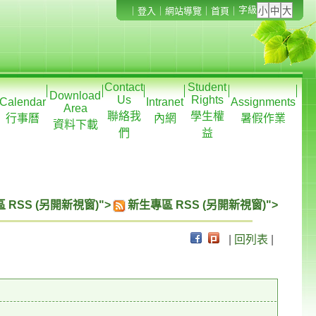
字級
｜
登入
｜
網站導覽
｜
首頁
｜
Contact
Student
Download
Us
Rights
Calendar
Intranet
Assignments
Area
聯絡我
學生權
行事曆
內網
暑假作業
資料下載
們
益
 RSS (另開新視窗)">
新生專區 RSS (另開新視窗)">
|
回列表
|