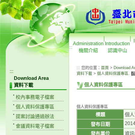
Administration
Introduction
:::
機關介紹
認識中山
:::
您的位置：
首頁
>
Download A
:::
資料下載
>
個人資料保護專區
.
Download Area
個人資料保護專區
資料下載
校內事務電子檔案
個人資料保護專區
個人資料保護專區
標題
個人
提案討論通過辦法
2014
發布日期
會議資料電子檔案
發布單位
資訊