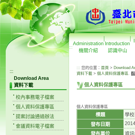
Administration
Introduction
:::
機關介紹
認識中山
:::
您的位置：
首頁
>
Download A
:::
資料下載
>
個人資料保護專區
.
Download Area
個人資料保護專區
資料下載
校內事務電子檔案
個人資料保護專區
個人資料保護專區
標題
學校
提案討論通過辦法
2014
發布日期
會議資料電子檔案
發布單位
資訊