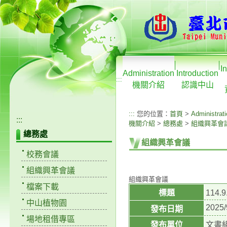
I
Administration
Introduction
:::
機關介紹
認識中山
:::
您的位置：
首頁
>
Administrat
:::
機關介紹
>
總務處
>
組織興革會
總務處
組織興革會議
校務會議
組織興革會議
組織興革會議
檔案下載
標題
114
中山植物園
2025/
發布日期
場地租借專區
發布單位
文書