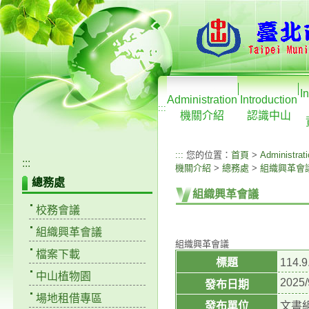
I
Administration
Introduction
:::
機關介紹
認識中山
:::
您的位置：
首頁
>
Administrat
:::
機關介紹
>
總務處
>
組織興革會
總務處
組織興革會議
校務會議
組織興革會議
組織興革會議
檔案下載
標題
114
中山植物園
2025/
發布日期
場地租借專區
發布單位
文書