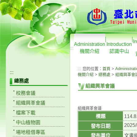
I
Administration
Introduction
:::
機關介紹
認識中山
:::
您的位置：
首頁
>
Administrat
:::
機關介紹
>
總務處
>
組織興革會
總務處
組織興革會議
校務會議
組織興革會議
組織興革會議
檔案下載
標題
114
中山植物園
2025/
發布日期
場地租借專區
發布單位
文書