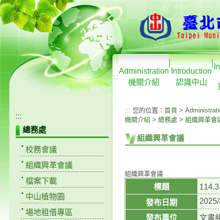
I
Administration
Introduction
:::
機關介紹
認識中山
:::
您的位置：
首頁
>
Administrat
:::
機關介紹
>
總務處
>
組織興革會
總務處
組織興革會議
校務會議
組織興革會議
組織興革會議
檔案下載
標題
114
中山植物園
2025/
發布日期
場地租借專區
發布單位
文書