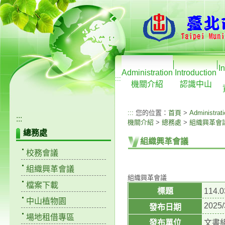
I
Administration
Introduction
:::
機關介紹
認識中山
:::
您的位置：
首頁
>
Administrat
:::
機關介紹
>
總務處
>
組織興革會
總務處
組織興革會議
校務會議
組織興革會議
組織興革會議
檔案下載
標題
114
中山植物園
2025/
發布日期
場地租借專區
發布單位
文書