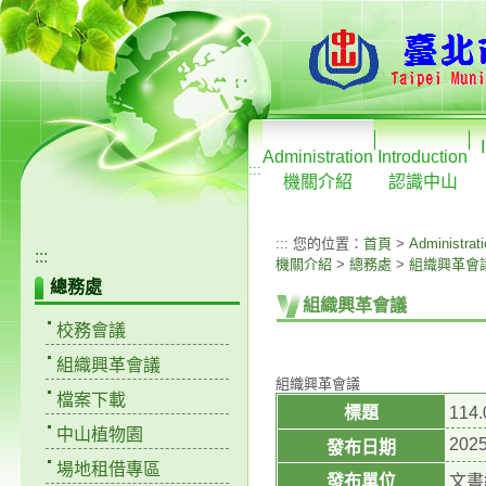
Administration
Introduction
:::
機關介紹
認識中山
:::
您的位置：
首頁
>
Administrat
:::
機關介紹
>
總務處
>
組織興革會
總務處
組織興革會議
校務會議
組織興革會議
組織興革會議
檔案下載
標題
11
中山植物園
2025
發布日期
場地租借專區
發布單位
文書