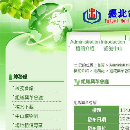
Administration
Introduction
:::
機關介紹
認識中山
:::
您的位置：
首頁
>
Administrat
:::
機關介紹
>
總務處
>
組織興革會
總務處
組織興革會議
校務會議
組織興革會議
組織興革會議
檔案下載
標題
11
中山植物園
2025
發布日期
場地租借專區
發布單位
文書