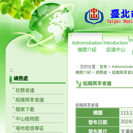
I
Administration
Introduction
:::
機關介紹
認識中山
:::
您的位置：
首頁
>
Administrat
:::
機關介紹
>
總務處
>
組織興革會
總務處
組織興革會議
校務會議
組織興革會議
組織興革會議
檔案下載
標題
113
中山植物園
2024/
發布日期
場地租借專區
發布單位
文書