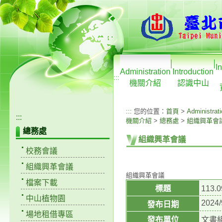
I
Administration
Introduction
:::
機關介紹
認識中山
:::
您的位置：
首頁
>
Administrat
:::
機關介紹
>
總務處
>
組織興革會
總務處
組織興革會議
校務會議
組織興革會議
組織興革會議
檔案下載
標題
113
中山植物園
2024/
發布日期
場地租借專區
發布單位
文書