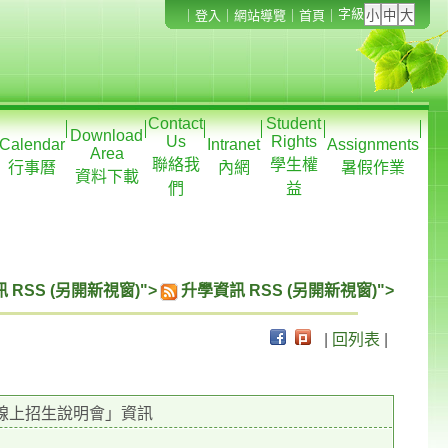
字級
｜
登入
｜
網站導覽
｜
首頁
｜
Contact
Student
Download
Us
Rights
Calendar
Intranet
Assignments
Area
聯絡我
學生權
行事曆
內網
暑假作業
資料下載
們
益
 RSS (另開新視窗)">
升學資訊 RSS (另開新視窗)">
|
回列表
|
線上招生說明會」資訊