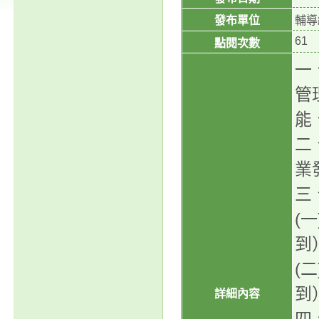
發布單位
輔導
61
點閱次數
一
管
能
二
業
三
(
到
(
到
詳細內容
四