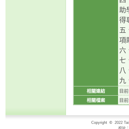
助
得
五
項
六
七、
八
九
相關連結
目前
相關檔案
目前
Copyright
©
2022 T
校址：