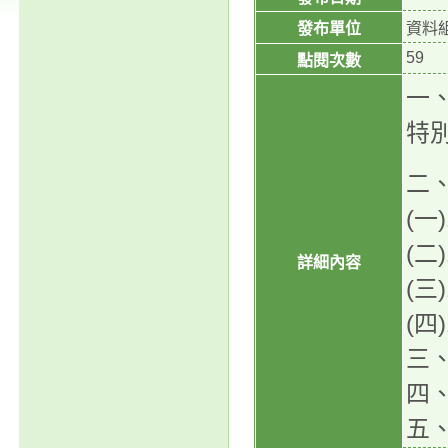
發布單位
資料
59
點閱次數
一
特
二
(一
(二
詳細內容
(三
(四
三
四、
五