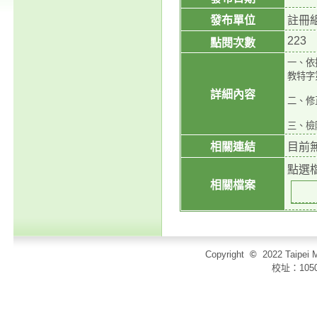
發布單位
註冊
223
點閱次數
一、依
教特字第
詳細內容
二、修
三、檢
相關連結
目前
點選
相關檔案
Copyright
©
2022 Taip
校址：105