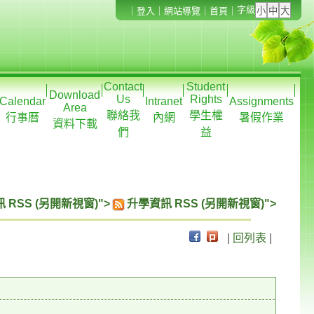
字級
｜
登入
｜
網站導覽
｜
首頁
｜
Contact
Student
Download
Us
Rights
Calendar
Intranet
Assignments
Area
聯絡我
學生權
行事曆
內網
暑假作業
資料下載
們
益
 RSS (另開新視窗)">
升學資訊 RSS (另開新視窗)">
|
回列表
|