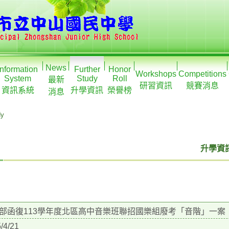
News
Information
Further
Honor
Workshops
Competitions
System
Study
Roll
最新
研習資訊
競賽消息
資訊系統
升學資訊
榮譽榜
消息
dy
升學資訊
部函復113學年度北區高中音樂班聯招國樂組廢考「音階」一案
/4/21