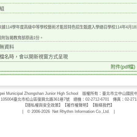
組
依據114學年度高級中等學校藝術才能班特色招生甄選入
學總召學校114年4月18
檢附旨揭教育部原函1份。
無資料
檔名時，會以開新視窗方式呈現
附件(pdf檔)
aipei Municipal Zhongshan Junior High School 版權所有：臺北市
105004臺北市松山區復興北路361巷7號 總機：02-2712-6701 傳真：
02-271
【
隱私權與安全政策
】【
著作權聲明
】
【
聯絡我們
】
| © 2006-2026
Net Rhythm Information Co.,Ltd.
|