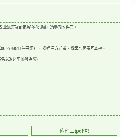
各班甄選項目皆為術科測驗，請
參閱附件二。
6-2749514註冊組）。 採通訊方式者，
將報名表寄回本校。
以3/14前郵戳為憑)
)
附件三(pdf檔)