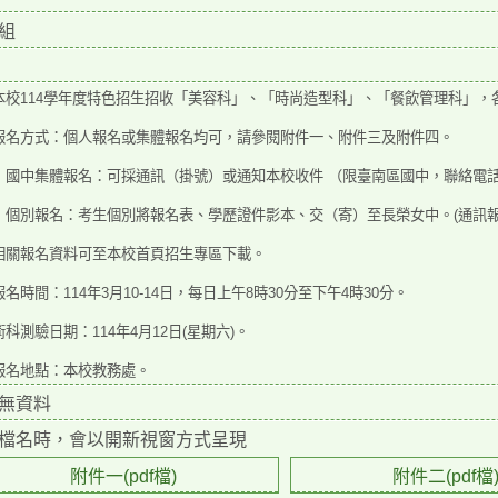
組
本校114學年度特色招生招收「美容科」、「時尚造型
科」、「餐飲管理科」，
報名方式：個人報名或集體報名均可，請參閱附件一、附
件三及附件四。
）國中集體報名：可採通訊（掛號）或通知本校收件 （限
臺南區國中，聯絡電話0
）個別報名：考生個別將報名表、學歷證件影本、交
（寄）至長榮女中。(通訊報名
相關報名資料可至本校首頁招生專區下載。
名時間：114年3月10-14日，每日上午8時30分至下午4時
30分。
科測驗日期：114年4月12日(星期六)。
報名地點：本校教務處。
無資料
檔名時，會以開新視窗方式呈現
附件一(pdf檔)
附件二(pdf檔