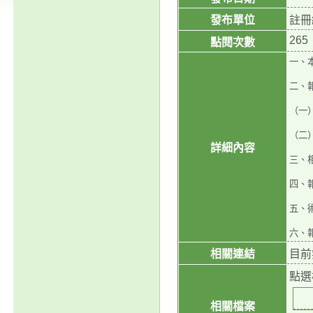
發布單位
註冊
265
點閱次數
一、
二、
（一
（二
詳細內容
三、
四、報
五、術
六、
相關連結
目前
點選
相關檔案