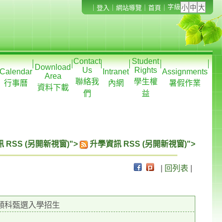
字級
｜
登入
｜
網站導覽
｜
首頁
｜
Contact
Student
Download
Us
Rights
Calendar
Intranet
Assignments
Area
聯絡我
學生權
行事曆
內網
暑假作業
資料下載
們
益
 RSS (另開新視窗)">
升學資訊 RSS (另開新視窗)">
|
回列表
|
類科甄選入學招生