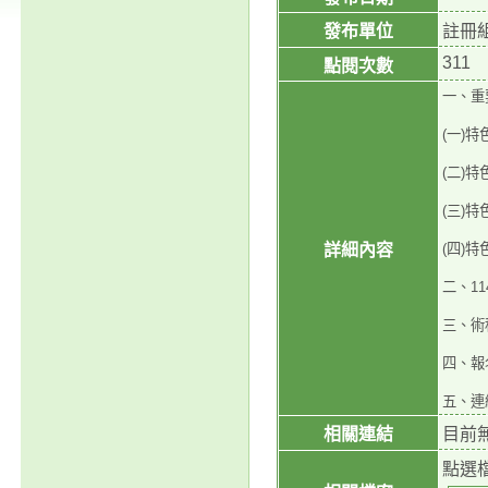
發布單位
註冊
311
點閱次數
一、重
(一)
(二)
(三)
詳細內容
(四)
二、1
三、術
四、報
五、連絡
相關連結
目前
點選