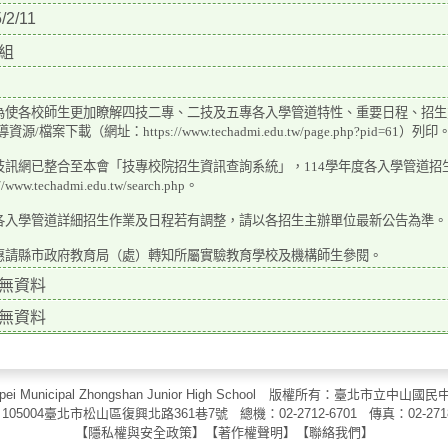
/2/11
組
為使各校師生更加瞭解四技二專、二技及五專各入學管道特性、重要日程、招生
宣導資源/檔案下載
（網址：https://www.techadmi.edu.tw/page.php?pid=61）列印
技訊網已整合至本會「技專校院招生資訊查詢系統」，114學年度各入學管道
//www.techadmi.edu.tw/search.
php。
各入學管道詳細招生作業及日程若有調整，請以各招生主辦單位最新公告為準。
惠請縣市政府教育局（處）轉知所屬實驗教育學校及機構師生參閱。
無資料
無資料
aipei Municipal Zhongshan Junior High School 版權所有：臺北市
105004臺北市松山區復興北路361巷7號 總機：02-2712-6701 傳真：
02-271
【
隱私權與安全政策
】【
著作權聲明
】
【
聯絡我們
】