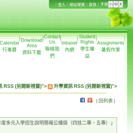
字級
｜
登入
｜
網站導覽
｜
首頁
｜
Contact
Student
Download
Us
Rights
Calendar
Intranet
Assignments
Area
聯絡我
學生權
行事曆
內網
暑假作業
資料下載
們
益
 RSS (另開新視窗)">
升學資訊 RSS (另開新視窗)">
|
回列表
|
學年度多元入學招生說明簡報公播版（四技二專、五專）」