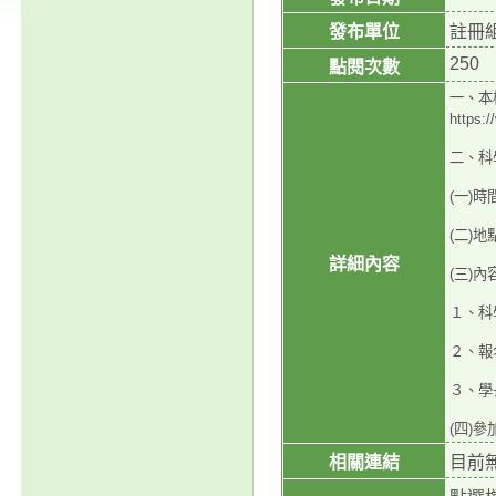
發布單位
註冊
250
點閱次數
一、本
https:/
二、科
(一)時
(二)
詳細內容
(三)內
１、科
２、報
３、學
(四)參
相關連結
目前