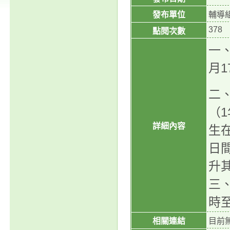
發布單位
輔導
378
點閱次數
一
月1
二
（
詳細內容
生
日
升
三
時
相關連結
目前