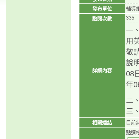
發布單位
輔導
335
點閱次數
一
用
敬
說明
詳細內容
08
年0
二
三、
相關連結
目前
點選