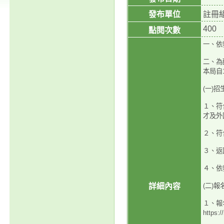
發布單位
註冊
400
點閱次數
一、依教
二、為
本局自
(一)
１、符
才及外
２、符
３、返
４、依
詳細內容
(二)
１、報
https: