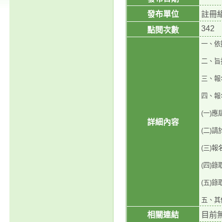
發布單位
註冊
342
點閱次數
一、依
二、旨揭
三、報
四、報
(一)
詳細內容
(二)
(三)
(四)
(五)
五、其
相關連結
目前