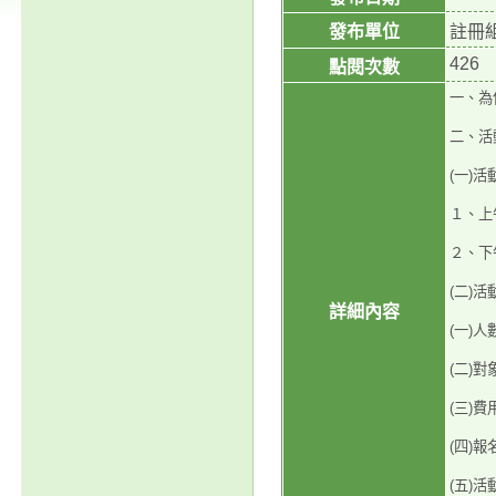
發布單位
註冊
426
點閱次數
一、為
二、活
(一)
１、上午
２、下午
(二)
詳細內容
(一)
(二)
(三)
(四)報名
(五)