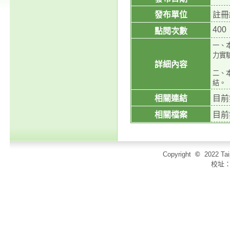
發布單位
註冊
400
點閱次數
一、本
力實驗
詳細內容
二、本
結。
相關連結
目前
相關檔案
目前
Copyright
©
2022 T
校址：