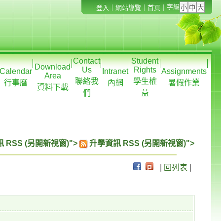
字級
｜
登入
｜
網站導覽
｜
首頁
｜
Contact
Student
Download
Us
Rights
Calendar
Intranet
Assignments
Area
聯絡我
學生權
行事曆
內網
暑假作業
資料下載
們
益
 RSS (另開新視窗)">
升學資訊 RSS (另開新視窗)">
|
回列表
|