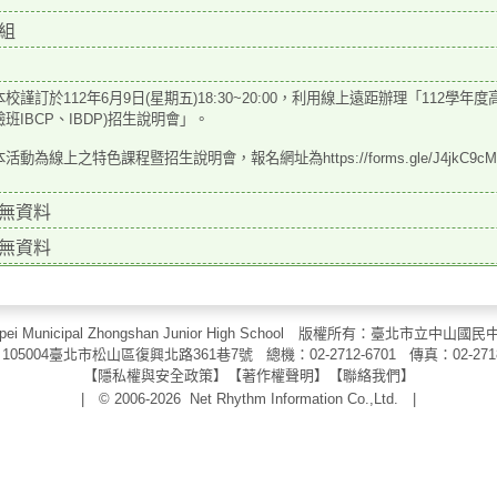
組
校謹訂於112年6月9日(星期五)18:30~20:00，利用線上遠距辦理「112學年度
班IBCP、IBDP)招生說明會」。
活動為線上之特色課程暨招生說明會，報名網址為https://forms.gle/J4jkC9
無資料
無資料
aipei Municipal Zhongshan Junior High School 版權所有：臺北市
105004臺北市松山區復興北路361巷7號 總機：02-2712-6701 傳真：
02-271
【
隱私權與安全政策
】【
著作權聲明
】
【
聯絡我們
】
| © 2006-2026
Net Rhythm Information Co.,Ltd.
|