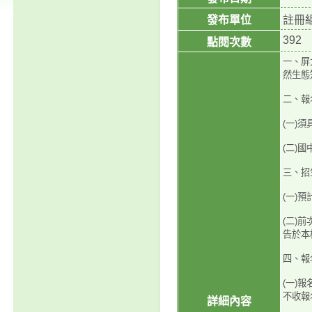
發布單位
註冊
392
點閱次數
一、屏
然生態
二、報
(一)
(二)
三、招
(一)
(二)
告於本
四、報
(一)
不收報
詳細內容