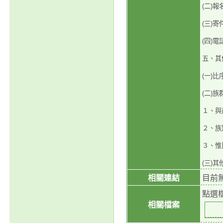
(二)
(三)
(四)電
五、其
(一)
(二)
１、與
２、族
３、惟
(三)
相關連結
目前
點選
相關檔案