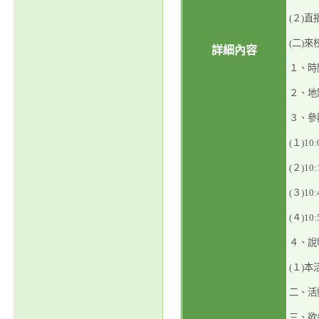
(２)直播
(二)來
詳細內容
１、時間
２、地
３、參
(１)1
(２)1
(３)10:
(４)1
４、說
(１)
二、活
三、欲