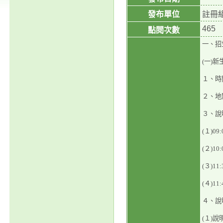
發布單位
註冊
465
點閱次數
一、招
(一)
１、時間
２、地
３、說
(１)09
(２)10
(３)11:
(４)11
４、說
(１)